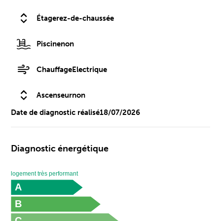
Étage
rez-de-chaussée
Piscine
non
Chauffage
Electrique
Ascenseur
non
Date de diagnostic réalisé
18/07/2026
Diagnostic énergétique
logement très performant
A
B
C