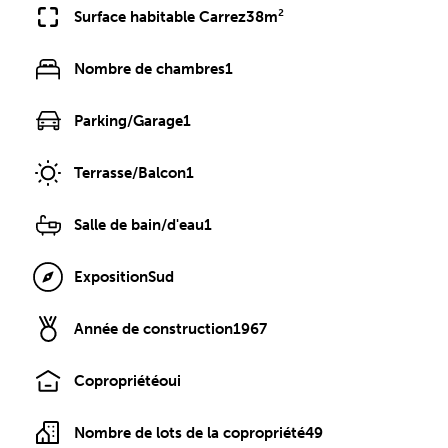
Surface habitable Carrez
38m²
Nombre de chambres
1
Parking/Garage
1
Terrasse/Balcon
1
Salle de bain/d'eau
1
Exposition
Sud
Année de construction
1967
Copropriété
oui
Nombre de lots de la copropriété
49