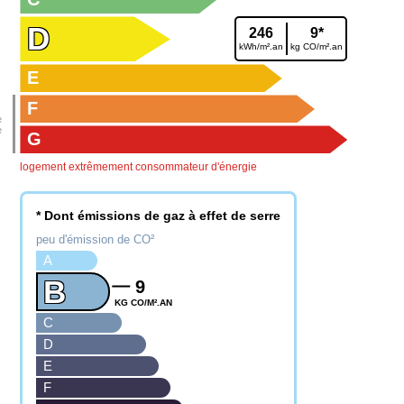
D
246
9*
kWh/m².an
kg CO/m².an
E
F
G
logement extrêmement consommateur d'énergie
* Dont émissions de gaz à effet de serre
peu d'émission de CO²
A
B
9
KG CO/M².AN
C
D
E
F