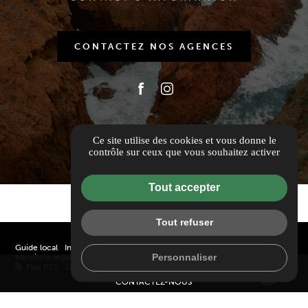
CONTACTEZ NOS AGENCES
Ce site utilise des cookies et vous donne le
contrôle sur ceux que vous souhaitez activer
Tout accepter
Tout refuser
Guide local
Informations complémentaires
Personnaliser
Mentions-legales / Barème d'honoraires
Politique de confidentialité
mail
Flux RSS
Gestion des cookies
CONTACTEZ-NOUS