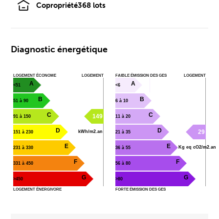
Copropriété
368 lots
Diagnostic énergétique
LOGEMENT ÉCONOME
LOGEMENT
FAIBLE ÉMISSION DES GES
LOGEMENT
A
A
<51
<6
B
B
51 à 90
6 à 10
C
C
149
91 à 150
11 à 20
D
D
29
kWh/m2.an
151 à 230
21 à 35
E
E
Kg eq cO2/m2.an
231 à 330
36 à 55
F
F
331 à 450
56 à 80
G
G
>450
>80
LOGEMENT ÉNERGIVORE
FORTE ÉMISSION DES GES