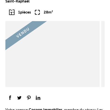
Saint-Raphaël
1
pièces
28m²
VENDU
Votre agence
Cocoon Immobilier
, membre du réseau Les