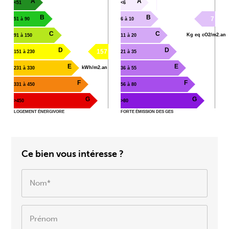
A
A
<51
<6
B
B
7
51 à 90
6 à 10
C
C
Kg eq cO2/m2.an
91 à 150
11 à 20
D
D
157
151 à 230
21 à 35
E
E
kWh/m2.an
231 à 330
36 à 55
F
F
331 à 450
56 à 80
G
G
>450
>80
LOGEMENT ÉNERGIVORE
FORTE ÉMISSION DES GES
Ce bien vous intéresse ?
Nom*
Prénom