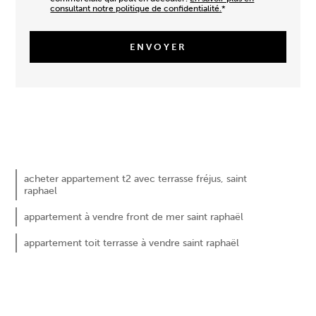
consultant notre politique de confidentialité.
*
236 800 €
acheter appartement t2 avec terrasse fréjus, saint
raphael
appartement à vendre front de mer saint raphaël
appartement toit terrasse à vendre saint raphaël