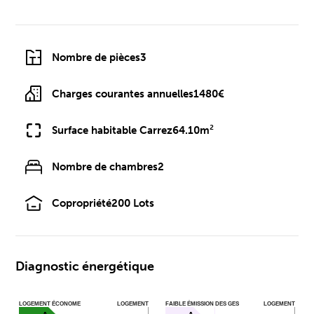
Nombre de pièces
3
Charges courantes annuelles
1480€
Surface habitable Carrez
64.10m²
Nombre de chambres
2
Copropriété
200 Lots
Diagnostic énergétique
LOGEMENT ÉCONOME
LOGEMENT
FAIBLE ÉMISSION DES GES
LOGEMENT